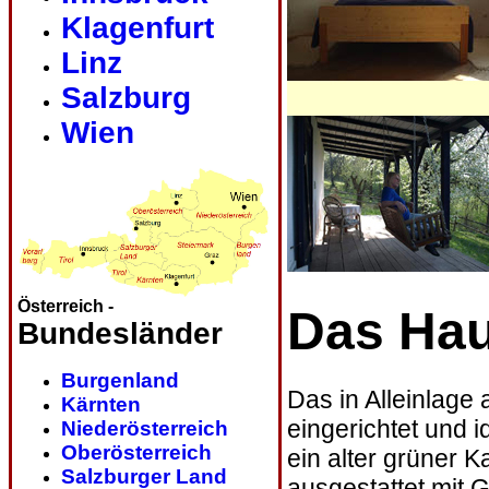
Klagenfurt
Linz
Salzburg
Wien
Österreich -
Das Ha
Bundesländer
Burgenland
Das in Alleinlage
Kärnten
eingerichtet und 
Niederösterreich
Oberösterreich
ein alter grüner 
Salzburger Land
ausgestattet mit 