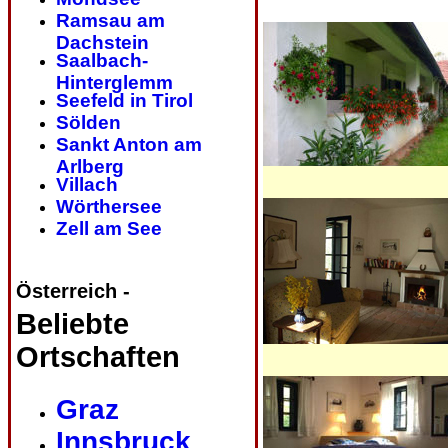
Ramsau am
Dachstein
Saalbach-
Hinterglemm
Seefeld in Tirol
Sölden
Sankt Anton am
Arlberg
Villach
Wörthersee
Zell am See
Österreich -
Beliebte
Ortschaften
Graz
Innsbruck