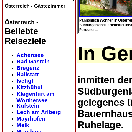
Österreich - Gästezimmer
Pannonisch Wohnen in Österrei
Österreich -
Südburgenland Ferienhaus ideal
Beliebte
Personen...
Reiseziele
In Ge
Achensee
Bad Gastein
Bregenz
Hallstatt
inmitten de
Ischgl
Kitzbühel
Südburgenla
Klagenfurt am
gelegenes ü
Wörthersee
Kufstein
Bauernhaus
Lech am Arlberg
Mayrhofen
Ruhelage.
Melk
Mondsee