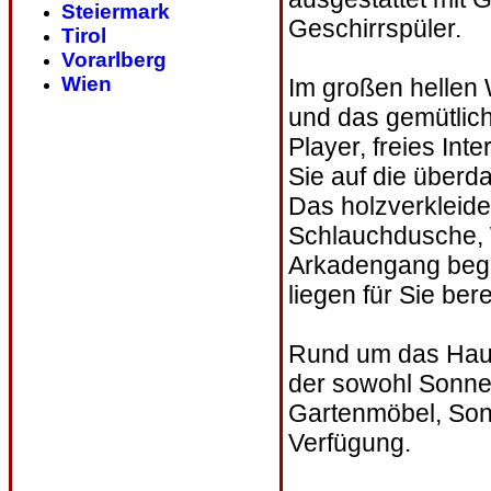
Steiermark
Geschirrspüler.
Tirol
Vorarlberg
Wien
Im großen hellen
und das gemütlic
Player, freies I
Sie auf die überd
Das holzverkleid
Schlauchdusche, 
Arkadengang bege
liegen für Sie bere
Rund um das Haus
der sowohl Sonnen
Gartenmöbel, Sonn
Verfügung.