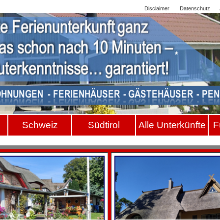
Sitemap
Disclaimer
Datenschutz
Schwei
z
Südtiro
l
Alle Unterkünfte
F